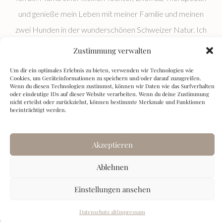
und genieße mein Leben mit meiner Familie und meinen
zwei Hunden in der wunderschönen Schweizer Natur. Ich
habe zum Glück nur noch sehr selten Migräneattacken und
Zustimmung verwalten
wenn dann mal eine Attacke kommt, weiß ich genau, was
Um dir ein optimales Erlebnis zu bieten, verwenden wir Technologien wie
mir schnell Linderung verschafft. Ich bin so dankbar für
Cookies, um Geräteinformationen zu speichern und/oder darauf zuzugreifen.
Wenn du diesen Technologien zustimmst, können wir Daten wie das Surfverhalten
dieses neue Leben.
oder eindeutige IDs auf dieser Website verarbeiten. Wenn du deine Zustimmung
nicht erteilst oder zurückziehst, können bestimmte Merkmale und Funktionen
beeinträchtigt werden.
Datenschutz
|
Impressum
Akzeptieren
Ablehnen
COPYRIGHT © 2026 JULIA CORNET
Einstellungen ansehen
Datenschutz alt
Impressum